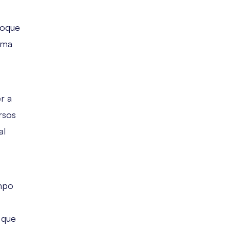
toque
uma
r a
rsos
al
mpo
 que