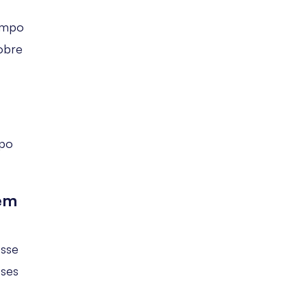
campo
obre
mpo
 em
osse
sses