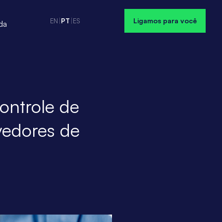
Ligamos para você
EN
|
PT
|
ES
da
ontrole de
vedores de