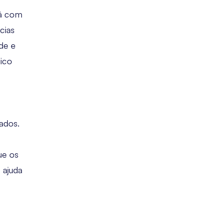
tá com
cias
de e
gico
ados.
ue os
 ajuda