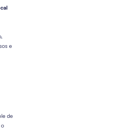
cal
o,
sos e
ole de
 o