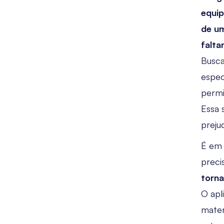
equip
de u
falta
Busca
espec
permi
Essa 
preju
É em 
preci
torna
O apl
mater