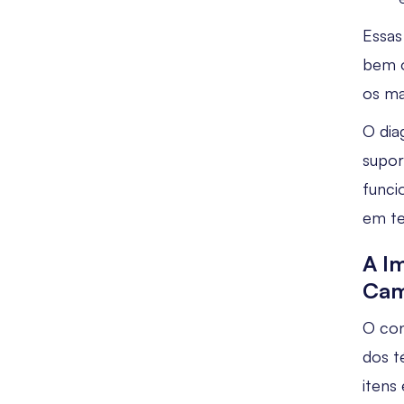
Essas
bem o
os ma
O dia
supor
funci
em te
A I
Cam
O co
dos t
itens