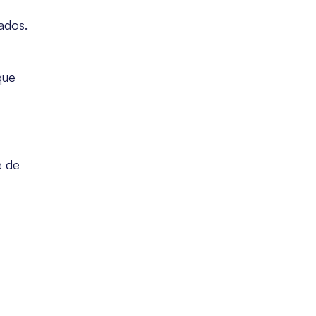
ados.
que
e de