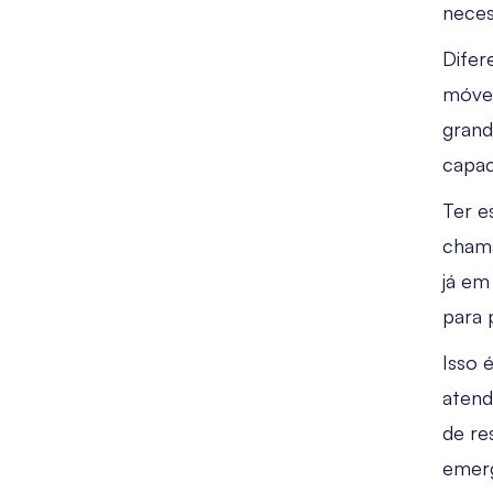
neces
Difer
móvel
grand
capac
Ter e
chama
já em
para 
Isso 
atend
de re
emerg