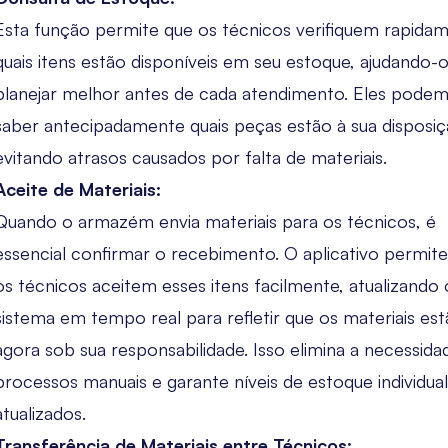
Esta função permite que os técnicos verifiquem rapida
quais itens estão disponíveis em seu estoque, ajudando-o
planejar melhor antes de cada atendimento. Eles pode
saber antecipadamente quais peças estão à sua disposiç
evitando atrasos causados por falta de materiais.
Aceite de Materiais:
Quando o armazém envia materiais para os técnicos, é
essencial confirmar o recebimento. O aplicativo permit
os técnicos aceitem esses itens facilmente, atualizando 
sistema em tempo real para refletir que os materiais es
agora sob sua responsabilidade. Isso elimina a necessida
processos manuais e garante níveis de estoque individual
atualizados.
Transferência de Materiais entre Técnicos: