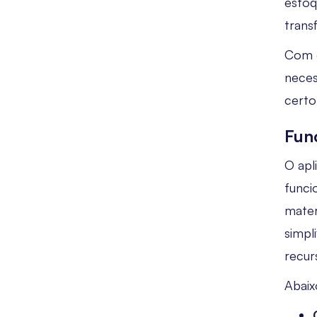
estoq
trans
Com e
neces
certo
Fun
O apl
funci
mater
simpl
recur
Abaix