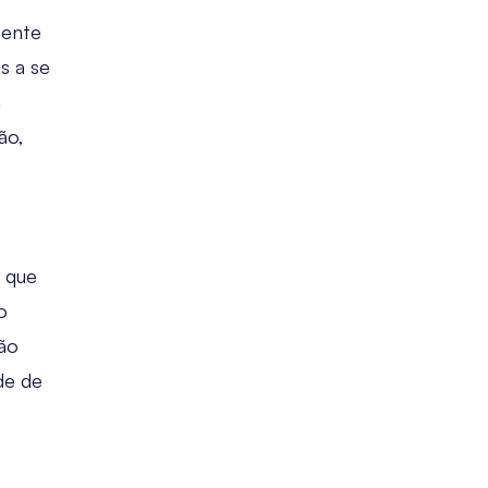
mente
s a se
m
ão,
e que
o
tão
de de