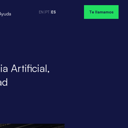
Te llamamos
EN
|
PT
|
ES
Ayuda
 Artificial,
ad