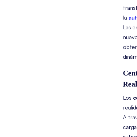
trans
la
au
Las e
nuevo
obten
dinám
Cent
Rea
Los
c
realid
A tra
carga
autom