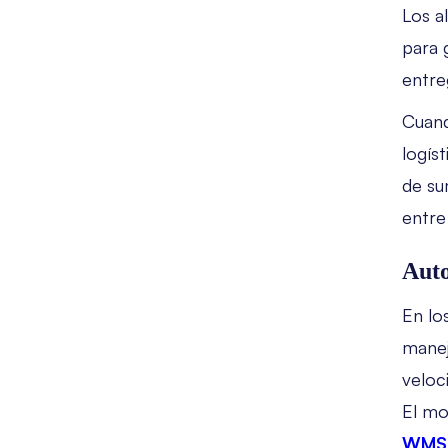
Los a
para 
entre
Cuand
logís
de su
entre
Auto
En lo
manej
veloc
El mo
WMS 