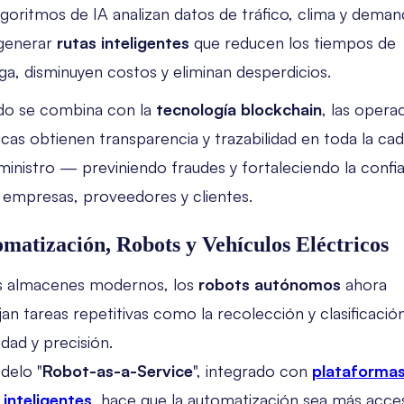
lgoritmos de IA analizan datos de tráfico, clima y deman
generar
rutas inteligentes
que reducen los tiempos de
ga, disminuyen costos y eliminan desperdicios.
o se combina con la
tecnología blockchain
, las opera
ticas obtienen transparencia y trazabilidad en toda la ca
ministro — previniendo fraudes y fortaleciendo la confi
 empresas, proveedores y clientes.
matización, Robots y Vehículos Eléctricos
s almacenes modernos, los
robots autónomos
ahora
an tareas repetitivas como la recolección y clasificació
idad y precisión.
delo "
Robot-as-a-Service
", integrado con
plataforma
inteligentes
, hace que la automatización sea más acces