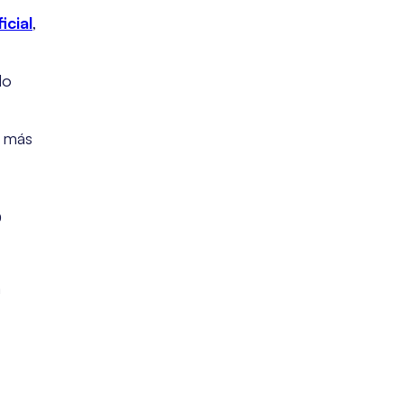
icial
,
do
z más
o
a