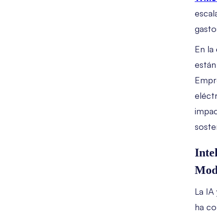
escal
gasto
En la
están
Empr
eléct
impac
soste
Inte
Mod
La IA
ha co