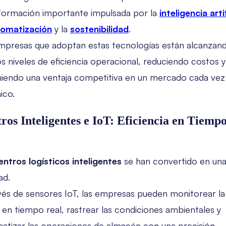
formación importante impulsada por la
inteligencia artif
tomatización
y la
sostenibilidad
.
mpresas que adoptan estas tecnologías están alcanzan
s niveles de eficiencia operacional, reduciendo costos y
iendo una ventaja competitiva en un mercado cada ve
ico.
ros Inteligentes e IoT: Eficiencia en Tiemp
l
entros logísticos inteligentes
se han convertido en un
ad.
vés de sensores IoT, las empresas pueden monitorear la
 en tiempo real, rastrear las condiciones ambientales y
atizar las operaciones de almacén con una precisión