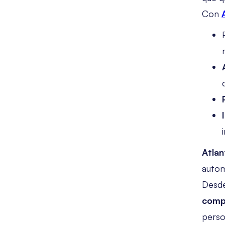
Con
Atlan
autom
Desd
comp
perso