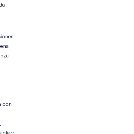
da
ciones
dena
anza
n con
s
ible y