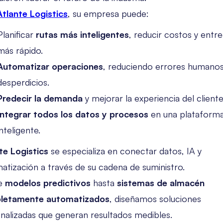
Atlante Logistics
, su empresa puede:
Planificar
rutas más inteligentes
, reducir costos y entr
más rápido.
Automatizar operaciones
, reduciendo errores humanos
desperdicios.
Predecir la demanda
y mejorar la experiencia del cliente
Integrar todos los datos y procesos
en una plataform
inteligente.
te Logistics
se especializa en conectar datos, IA y
atización a través de su cadena de suministro.
e
modelos predictivos
hasta
sistemas de almacén
letamente automatizados
, diseñamos soluciones
nalizadas que generan resultados medibles.