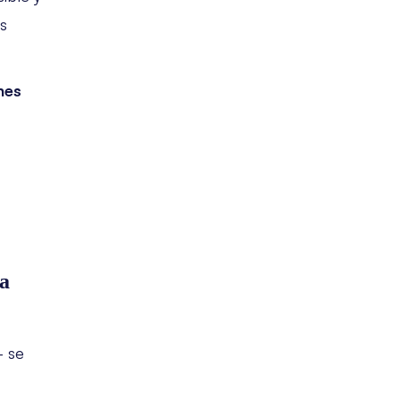
s
nes
ca
— se