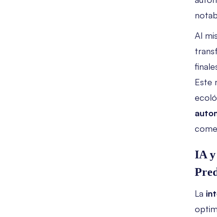
notab
Al mi
transf
finale
Este 
ecoló
autom
comer
IA y
Pred
La
int
optimi