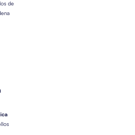
llos de
dena
n
tica
llos